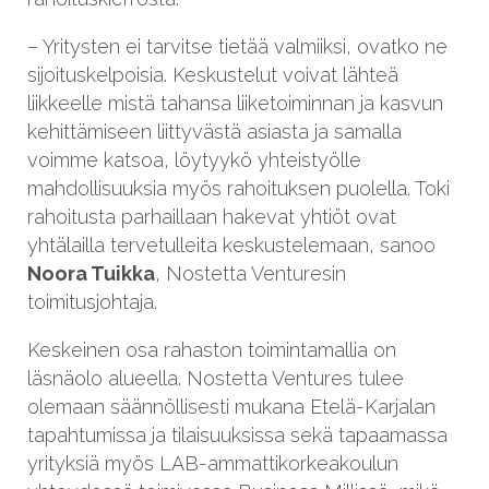
– Yritysten ei tarvitse tietää valmiiksi, ovatko ne
sijoituskelpoisia. Keskustelut voivat lähteä
liikkeelle mistä tahansa liiketoiminnan ja kasvun
kehittämiseen liittyvästä asiasta ja samalla
voimme katsoa, löytyykö yhteistyölle
mahdollisuuksia myös rahoituksen puolella. Toki
rahoitusta parhaillaan hakevat yhtiöt ovat
yhtälailla tervetulleita keskustelemaan, sanoo
Noora Tuikka
, Nostetta Venturesin
toimitusjohtaja.
Keskeinen osa rahaston toimintamallia on
läsnäolo alueella. Nostetta Ventures tulee
olemaan säännöllisesti mukana Etelä-Karjalan
tapahtumissa ja tilaisuuksissa sekä tapaamassa
yrityksiä myös LAB-ammattikorkeakoulun