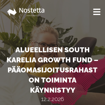
Toiminta
Tiimi
Portfolio
ALUEELLISEN SOUTH
Rahastot
KARELIA GROWTH FUND –
North Savo Startup Fund
PÄÄOMASIJOITUSRAHAST
South Karelia Growth Fund
ON TOIMINTA
Ajankohtaista
KÄYNNISTYY
LinkedIn
12.2.2026