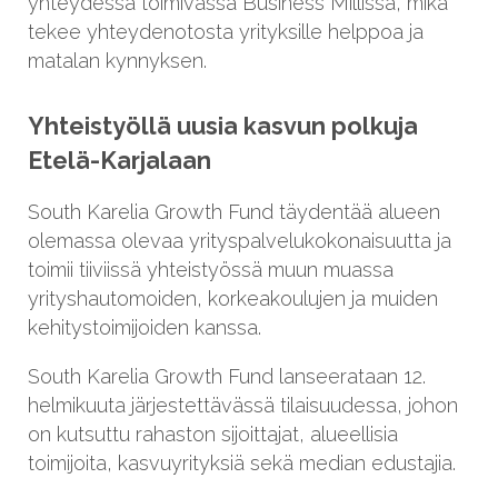
yhteydessä toimivassa Business Millissä, mikä
tekee yhteydenotosta yrityksille helppoa ja
matalan kynnyksen.
Yhteistyöllä uusia kasvun polkuja
Etelä-Karjalaan
South Karelia Growth Fund täydentää alueen
olemassa olevaa yrityspalvelukokonaisuutta ja
toimii tiiviissä yhteistyössä muun muassa
yrityshautomoiden, korkeakoulujen ja muiden
kehitystoimijoiden kanssa.
South Karelia Growth Fund lanseerataan 12.
helmikuuta järjestettävässä tilaisuudessa, johon
on kutsuttu rahaston sijoittajat, alueellisia
toimijoita, kasvuyrityksiä sekä median edustajia.