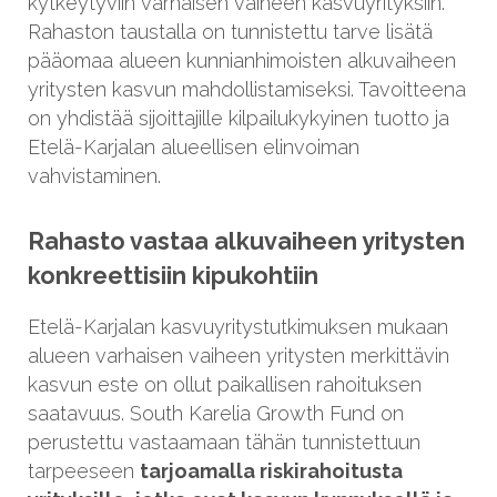
kytkeytyviin varhaisen vaiheen kasvuyrityksiin.
Rahaston taustalla on tunnistettu tarve lisätä
pääomaa alueen kunnianhimoisten alkuvaiheen
yritysten kasvun mahdollistamiseksi. Tavoitteena
on yhdistää sijoittajille kilpailukykyinen tuotto ja
Etelä-Karjalan alueellisen elinvoiman
vahvistaminen.
Rahasto vastaa alkuvaiheen yritysten
konkreettisiin kipukohtiin
Etelä-Karjalan kasvuyritystutkimuksen mukaan
alueen varhaisen vaiheen yritysten merkittävin
kasvun este on ollut paikallisen rahoituksen
saatavuus. South Karelia Growth Fund on
perustettu vastaamaan tähän tunnistettuun
tarpeeseen
tarjoamalla riskirahoitusta