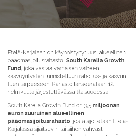
Ota yhteyttä
Etelä-Karjalaan on käynnistynyt uusi alueellinen
pääomasijoitusrahasto,
South Karelia Growth
Fund
, joka vastaa varhaisen vaiheen
kasvuyritysten tunnistettuun rahoitus- ja kasvun
tuen tarpeeseen. Rahasto lanseerataan 12.
helmikuuta järjestettävässä tilaisuudessa.
South Karelia Growth Fund on 3,5
miljoonan
euron suuruinen alueellinen
pääomasijoitusrahasto
, josta sijoitetaan Etelä-
Karjalassa sijaitseviin tai siihen vahvasti