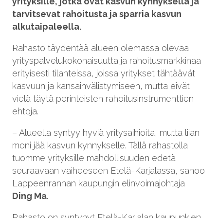
yrityksille, jotka ovat kasvun kynnyksellä ja
tarvitsevat rahoitusta ja sparria kasvun
alkutaipaleella.
Rahasto täydentää alueen olemassa olevaa
yrityspalvelukokonaisuutta ja rahoitusmarkkinaa
erityisesti tilanteissa, joissa yritykset tähtäävät
kasvuun ja kansainvälistymiseen, mutta eivät
vielä täytä perinteisten rahoitusinstrumenttien
ehtoja.
– Alueella syntyy hyviä yritysaihioita, mutta liian
moni jää kasvun kynnykselle. Tällä rahastolla
tuomme yrityksille mahdollisuuden edetä
seuraavaan vaiheeseen Etelä-Karjalassa, sanoo
Lappeenrannan kaupungin elinvoimajohtaja
Ding Ma
.
Rahasto on syntynyt Etelä-Karjalan kaupunkien