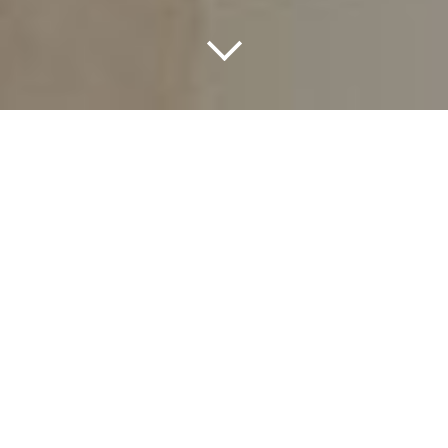
Mitä teemme?
Juuri perustetuilta ja nuorilta yrityksiltä puuttuu
yleensä investointien, toiminnan kehittämisen ja
kasvun edellyttämiä pääomia. Tavoitteenamme
on olla rahoitusmarkkinoita täydentävänä
toimijana ja paikata tätä puutetta tekemiemme