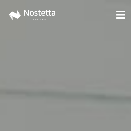
Toiminta
Tiimi
Portfolio
Rahastot
North Savo Startup Fund
South Karelia Growth Fund
Ajankohtaista
LinkedIn