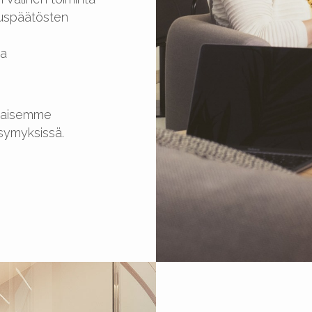
tuspäätösten
ja
hkaisemme
symyksissä.