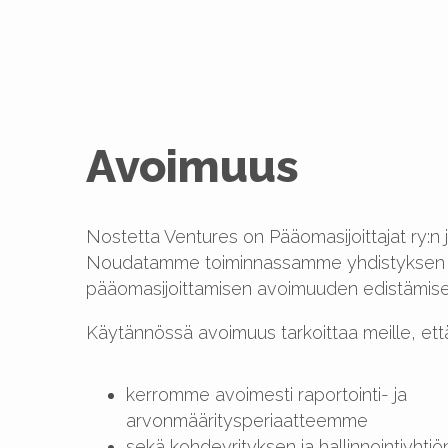
Avoimuus
Nostetta Ventures on Pääomasijoittajat ry:n 
Noudatamme toiminnassamme yhdistyksen 
pääomasijoittamisen avoimuuden edistämise
Käytännössä avoimuus tarkoittaa meille, ett
kerromme avoimesti raportointi- ja
arvonmääritysperiaatteemme
sekä kohdeyrityksen ja hallinnointiyhtiö