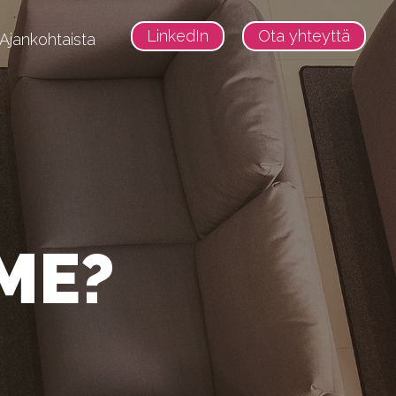
LinkedIn
Ota yhteyttä
Ajankohtaista
up Fund
owth Fund
ME?