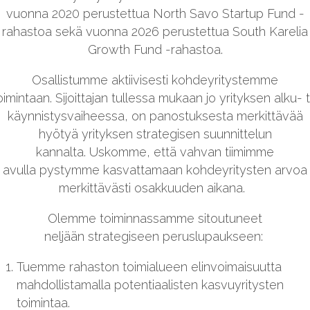
vuonna 2020 perustettua North Savo Startup Fund -
rahastoa sekä vuonna 2026 perustettua South Karelia
Growth Fund -rahastoa.
Osallistumme aktiivisesti kohdeyritystemme
oimintaan.
Sijoittajan tullessa mukaa
n
jo yrityksen alku-
t
käynnistysvaiheessa, on
panostuksesta
merkittävää
hyötyä
yrityksen strategisen suunnittelun
kannalta.
U
skomme, että
vahvan tiimimme
avulla
pystymme kasvattamaan kohdeyritysten arvoa
merkittävästi
osakkuuden
aikana.
Olemme toiminnassamme sitoutuneet
neljään
strategiseen
peruslupaukseen:
Tuemme
rahaston toimialueen
elinvoimaisuutta
mahdollistamalla
potentiaalisten kasvuyritysten
toimintaa.