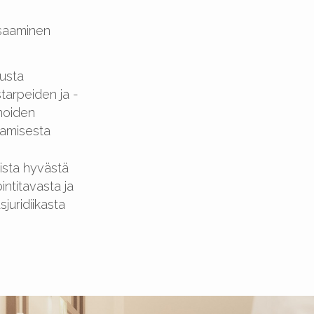
saaminen
usta
tarpeiden ja -
noiden
tamisesta
sta hyvästä
ointitavasta ja
juridiikasta