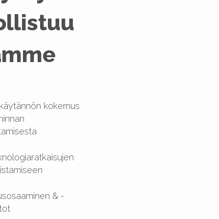
llistuu
tamme
käytännön kokemus
iminnan
tamisesta
knologiaratkaisujen
listamiseen
usosaaminen & -
tot