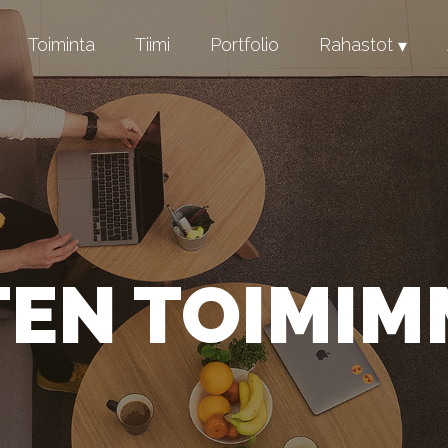
Toiminta
Tiimi
Portfolio
Rahastot
North Savo Start
South Karelia Gr
TEN TOIMIM