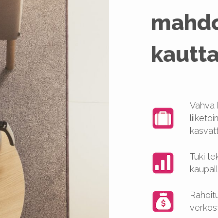
mahdo
kaut
Vahva 
liiketo
kasvat
Tuki te
kaupal
Rahoit
verkos