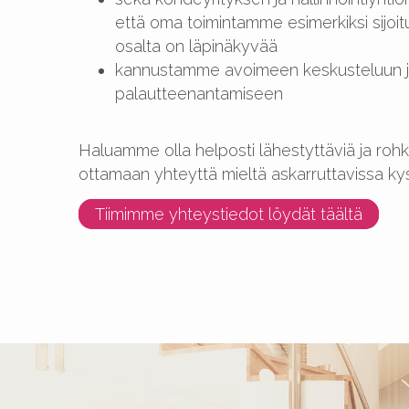
että oma toimintamme esimerkiksi sijoi
osalta on läpinäkyvää
kannustamme avoimeen keskusteluun 
palautteenantamiseen
Haluamme olla helposti lähestyttäviä ja ro
ottamaan yhteyttä mieltä askarruttavissa ky
Tiimimme yhteystiedot löydät täältä