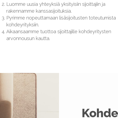
Luomme uusia yhteyksiä
yksityisiin sijoittajiin ja
rakennamme kanssasijoituksia.
Pyrimme nopeuttamaan lisäsijoitusten toteutumista
kohdeyrityksiin.
Aikaansaamme tuottoa sijoittajille kohdeyritysten
arvonnousun kautta.
Kohdey