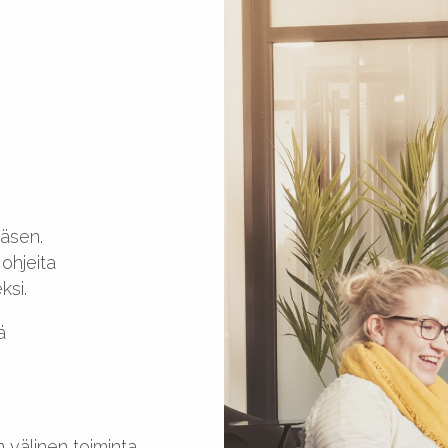
jäsen.
ohjeita
ksi.
ä
n välinen toiminta