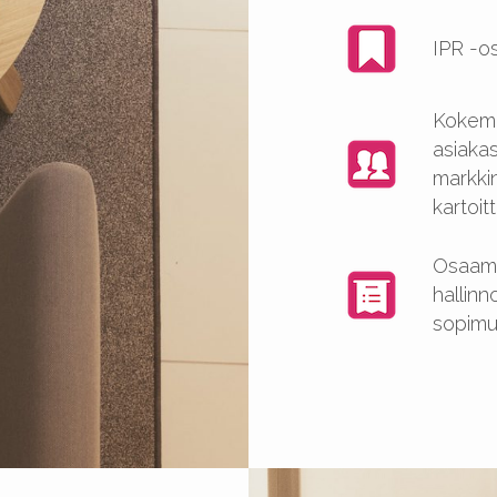
IPR -o
Kokem
asiakas
markki
kartoit
Osaami
hallinn
sopimus