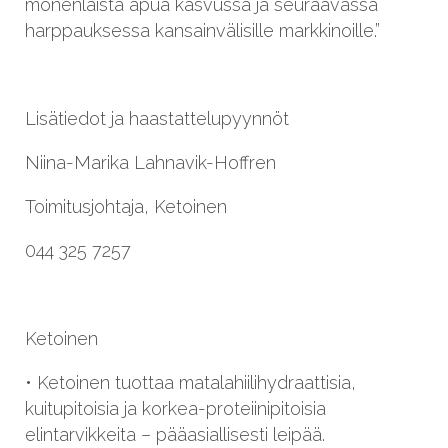
monenlaista apua kasvussa ja seuraavassa
harppauksessa kansainvälisille markkinoille.”
Lisätiedot ja haastattelupyynnöt
Niina
-Marika Lahnavik-Hoffren
Toimitusjohtaja, Ketoinen
044 325 7257
Ketoinen
• Ketoinen tuottaa matalahiilihydraattisia,
kuitupitoisia ja korkea-proteiinipitoisia
elintarvikkeita – pääasiallisesti leipää.