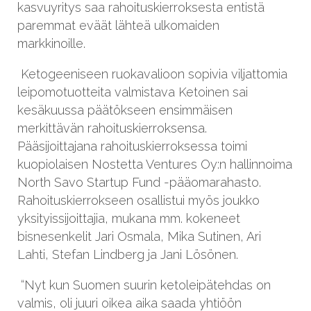
kasvuyritys saa rahoituskierroksesta entistä
paremmat eväät lähteä ulkomaiden
markkinoille.
Ketogeeniseen ruokavalioon sopivia viljattomia
leipomotuotteita valmistava Ketoinen sai
kesäkuussa päätökseen ensimmäisen
merkittävän rahoituskierroksensa.
Pääsijoittajana rahoituskierroksessa toimi
kuopiolaisen Nostetta Ventures Oy:n hallinnoima
North Savo Startup Fund -pääomarahasto.
Rahoituskierrokseen osallistui myös joukko
yksityissijoittajia, mukana mm. kokeneet
bisnesenkelit Jari Osmala, Mika Sutinen, Ari
Lahti, Stefan Lindberg ja Jani Lösönen.
“Nyt kun Suomen suurin ketoleipätehdas on
valmis, oli juuri oikea aika saada yhtiöön