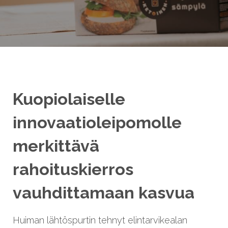
Ota yhteyttä
Kuopiolaiselle
innovaatioleipomolle
merkittävä
rahoituskierros
vauhdittamaan kasvua
Huiman lähtöspurtin tehnyt elintarvikealan