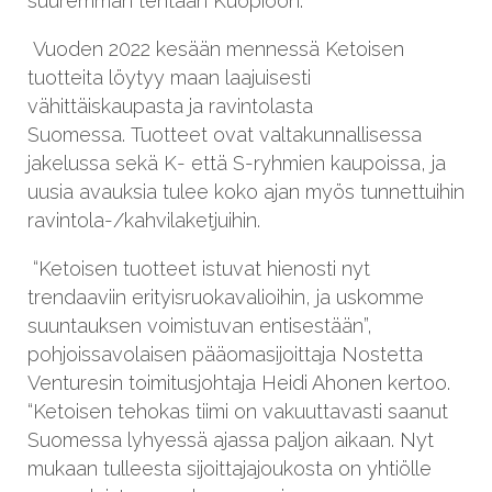
suuremman tehtaan Kuopioon.
Vuoden 2022 kesään mennessä Ketoisen
tuotteita löytyy maan laajuisesti
vähittäiskaupasta ja ravintolasta
Suomessa. Tuotteet ovat valtakunnallisessa
jakelussa sekä K- että S-ryhmien kaupoissa, ja
uusia avauksia tulee koko ajan myös tunnettuihin
ravintola-/kahvilaketjuihin.
“Ketoisen tuotteet istuvat hienosti nyt
trendaaviin erityisruokavalioihin, ja uskomme
suuntauksen voimistuvan entisestään”,
pohjoissavolaisen pääomasijoittaja Nostetta
Venturesin toimitusjohtaja Heidi Ahonen kertoo.
“Ketoisen tehokas tiimi on vakuuttavasti saanut
Suomessa lyhyessä ajassa paljon aikaan. Nyt
mukaan tulleesta sijoittajajoukosta on yhtiölle