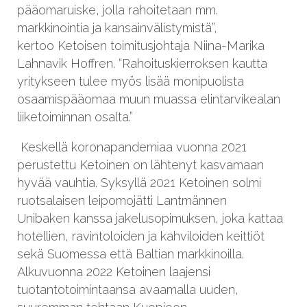
pääomaruiske, jolla rahoitetaan mm.
markkinointia ja kansainvälistymistä”,
kertoo Ketoisen toimitusjohtaja
Niina
-Marika
Lahnavik Hoffren. “Rahoituskierroksen kautta
yritykseen tulee myös lisää monipuolista
osaamispääomaa muun muassa elintarvikealan
liiketoiminnan osalta.”
Keskellä koronapandemiaa vuonna 2021
perustettu Ketoinen on lähtenyt kasvamaan
hyvää vauhtia. Syksyllä 2021 Ketoinen solmi
ruotsalaisen leipomojätti
Lantmännen
Unibaken
kanssa jakelusopimuksen, joka kattaa
hotellien, ravintoloiden ja kahviloiden keittiöt
sekä Suomessa että Baltian markkinoilla.
Alkuvuonna 2022 Ketoinen laajensi
tuotantotoimintaansa avaamalla uuden,