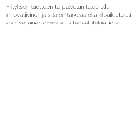
Yrityksen tuotteen tai palvelun tulee olla
innovatiivinen ja sillä on tärkeää olla kilpailuetu eli
jokin sellainen ominaisuus tai laatutekijä, jota
kilpailevilla yrityksillä ei ole.
Yrityksen tuotteen olisi hyvä olla suojattavissa
vahvalla IPR:llä ja/tai kilpailuedulla.
Kannattava sijoitustoiminta edellyttää sekä
sijoittajan että yrityksen valmistautumista
irtaantumiseen käytännössä jo ennen sijoituksen
toteutumista. Siksi yrityksellä tulee olla selkeä
käsitys exit-kanavasta ja -vaihtoehdoista.