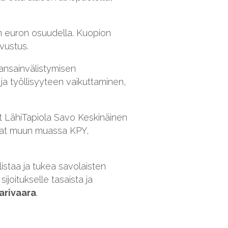
nan euron osuudella. Kuopion
vustus.
kansainvälistymisen
ja työllisyyteen vaikuttaminen,
vat LähiTapiola Savo Keskinäinen
 ovat muun muassa KPY,
istaa ja tukea savolaisten
joitukselle tasaista ja
arivaara
.