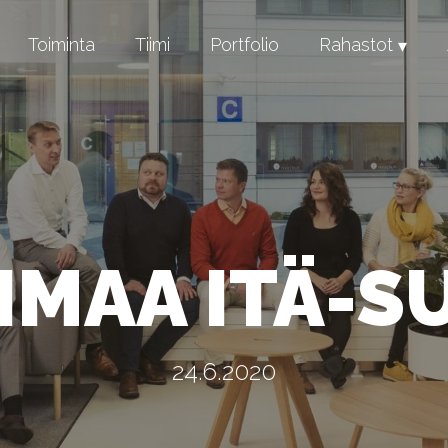
Toiminta
Tiimi
Portfolio
Rahastot
North Savo Start
South Karelia Gr
IMAA ITÄ-
24.6.2020