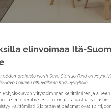
ksilla elinvoimaa Itä-Suo
le
ma pääomarahasto North Savo Startup Fund on käynnist
s-Savon alueen alkuvaiheen kasvuyrityksiin.
 Pohjois-Savon yritystoiminnan kehittäminen ja alueen
oi ja sen operatiivisesta toiminnasta vastaa hallinnoin
istyy välittömästi. Sijoitettavat pääomat ovat 10 miljoon