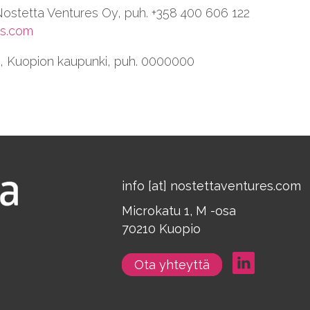
 Nostetta Ventures Oy, puh. +358 400 606 122
es.com
en, Kuopion kaupunki, puh. 0000000
info [at] nostettaventures.com
Microkatu 1, M -osa
70210 Kuopio
Ota yhteyttä