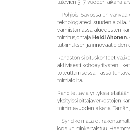
tulevien 5–7 vuoden aikana arvi
– Pohjois-Savossa on vahvaa os
teknologiateollisuuden aloilla. 
varmistamassa alueellisten kä
toimitusjohtaja
Heidi Ahonen.
tutkimuksen ja innovaatioiden
Rahaston sijoituskohteet valiko
aktiivisesti kohdeyritysten lii
toteuttamisessa. Tässä tehtäväs
toimialoilta.
Rahoitettavia yrityksiä etsitää
yksityissijoittajaverkostojen 
toimintavuoden aikana. Tämän jä
– Syndikoimalla eli rakentamall
jopa kolminkertaistuu. Haemme a