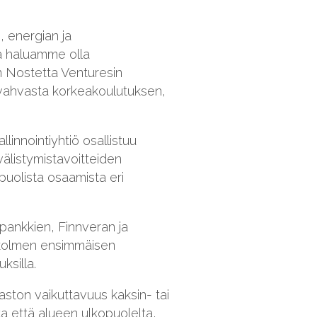
, energian ja
llä haluamme olla
n Nostetta Venturesin
 vahvasta korkeakoulutuksen,
linnointiyhtiö osallistuu
välistymistavoitteiden
puolista osaamista eri
 pankkien, Finnveran ja
n kolmen ensimmäisen
ksilla.
aston vaikuttavuus kaksin- tai
ta että alueen ulkopuolelta,