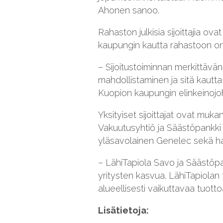
Ahonen sanoo.
Rahaston julkisia sijoittajia o
kaupungin kautta rahastoon o
– Sijoitustoiminnan merkittävä
mahdollistaminen ja sitä kautt
Kuopion kaupungin elinkeinojo
Yksityiset sijoittajat ovat muk
Vakuutusyhtiö ja Säästöpankki 
yläsavolainen Genelec sekä hal
– LähiTapiola Savo ja Säästöpa
yritysten kasvua. LähiTapiolan 
alueellisesti vaikuttavaa tuott
Lisätietoja: