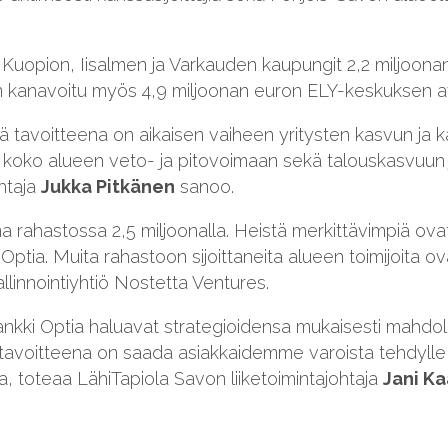
vat Kuopion, Iisalmen ja Varkauden kaupungit 2,2 miljoo
n kanavoitu myös 4,9 miljoonan euron ELY-keskuksen a
nä tavoitteena on aikaisen vaiheen yritysten kasvun ja 
a koko alueen veto- ja pitovoimaan sekä talouskasvuun 
htaja
Jukka Pitkänen
sanoo.
ana rahastossa 2,5 miljoonalla. Heistä merkittävimpiä o
Optia. Muita rahastoon sijoittaneita alueen toimijoita
linnointiyhtiö Nostetta Ventures.
nkki Optia haluavat strategioidensa mukaisesti mahdoll
tavoitteena on saada asiakkaidemme varoista tehdylle si
oa, toteaa LähiTapiola Savon liiketoimintajohtaja
Jani Ka