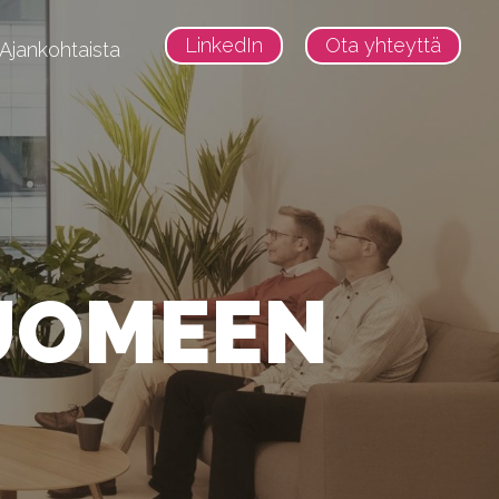
LinkedIn
Ota yhteyttä
Ajankohtaista
up Fund
owth Fund
SUOMEEN