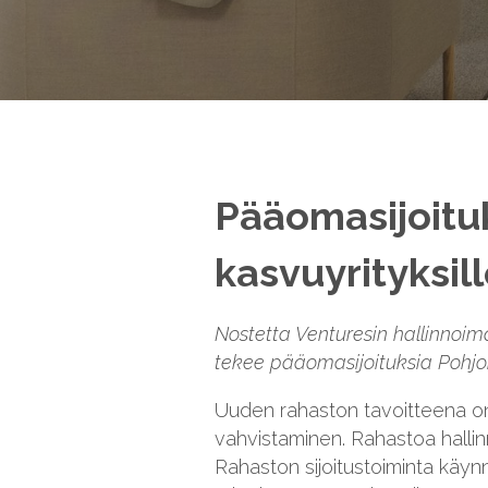
Pääomasijoitu
kasvuyrityksil
Nostetta Venturesin hallinnoi
tekee pääomasijoituksia Pohjoi
Uuden rahaston tavoitteena on
vahvistaminen. Rahastoa hallinn
Rahaston sijoitustoiminta käynn