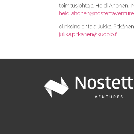
toimitusjohtaja Heidi Ahonen,
heidi.ahonen@nostettaventur
elinkeinojohtaja Jukka Pitkän
jukka.pitkanen@kuopio.fi