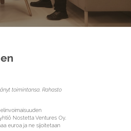
men
änyt toimintansa. Rahasto
 elinvoimaisuuden
tiyhtiö Nostetta Ventures Oy.
aa euroa ja ne sijoitetaan